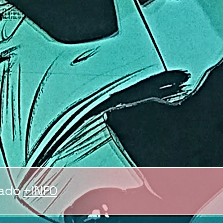
vado
+INFO