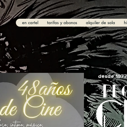
en cartel
tarifas y abonos
alquiler de sala
h
desde 1977 