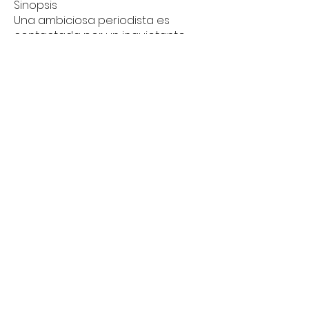
Sinopsis
Una ambiciosa periodista es
contactada por un inquietante
personaje que le propone
obtener el ansiado éxito
escribiendo el libro sobre su
talento: el de el mayor asesino de
la historia.
compra tu entrada en taquilla o
aquí
comprar entradas